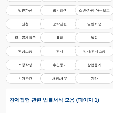
법인파산
법인회생
소년·가정·아동보호
신청
공탁관련
일반회생
정보공개청구
특허
행정
행정소송
형사
민사/형사소송
소장작성
후견등기
상업등기
선거관련
채권/채무
기타
강제집행 관련 법률서식 모음 (페이지 1)