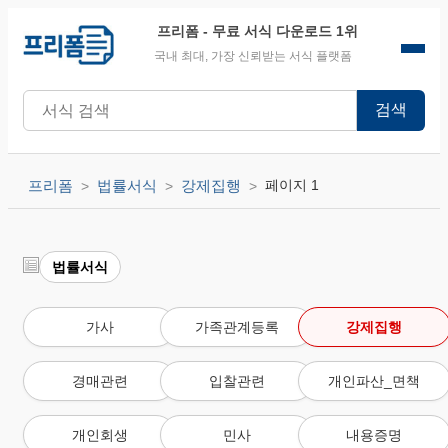
프리폼
- 무료 서식 다운로드 1위
국내 최대, 가장 신뢰받는 서식 플랫폼
검색
프리폼
법률서식
강제집행
페이지 1
법률서식
가사
가족관계등록
강제집행
경매관련
입찰관련
개인파산_면책
개인회생
민사
내용증명