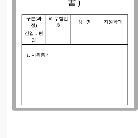
書)
구분(과
※ 수험번
성 명
지원학과
정)
호
신입
․ 편
입
1. 지원동기
2. 희망전공 분야