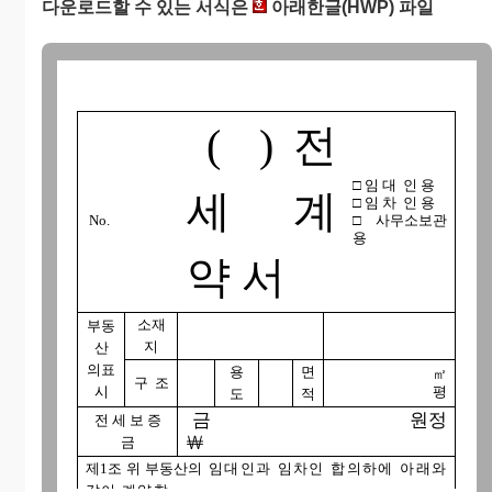
다운로드할 수 있는 서식은
아래한글(HWP) 파일
( )
전
□
임 대 인 용
세 계
□
임 차 인 용
No
.
□
사무소보관
용
약 서
소재
부동
지
산
의표
용
면
㎡
구 조
시
평
도
적
금 원정
전 세 보 증
￦
금
제1조
위 부동산의
임대인과 임차인 합의하에 아래와
같이 계약함.