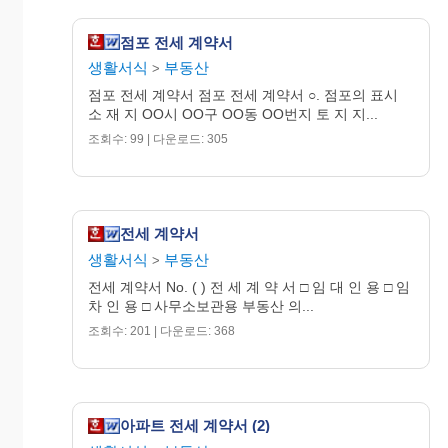
주
임 차
민
점포 전세 계약서
인
성
등
전화
-
��
록
번호
명
생활서식
부동산
>
번
호
점포 전세 계약서 점포 전세 계약서 ○. 점포의 표시
허
소 재 지 OO시 OO구 OO동 OO번지 토 지 지...
주
가
번
소
중개업
조회수: 99 | 다운로드: 305
호
자
상
성
전화
��
번호
호
명
전세 계약서
생활서식
부동산
>
전세 계약서 No. ( ) 전 세 계 약 서 □ 임 대 인 용 □ 임
차 인 용 □ 사무소보관용 부동산 의...
조회수: 201 | 다운로드: 368
아파트 전세 계약서 (2)