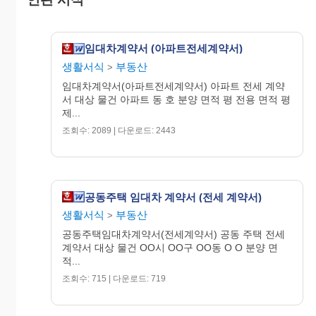
반환을 청구 할 수 없음.
제8조
부동산 중계업법 제20조 규정에 의하여 중계료는 계
약당시 쌍방에서 법정수수료를 중개인에게 지불
하여야 함.
임대차계약서 (아파트전세계약서)
생활서식
부동산
>
단:
임대차계약서(아파트전세계약서) 아파트 전세 계약
서 대상 물건 아파트 동 호 분양 면적 평 전용 면적 평
제...
조회수: 2089 | 다운로드: 2443
위 계약조건을 확실히 하고 훗일에 증하기 위하여
본 계약서를 작성하고 각 1통씩 보관한다.
년 월 일
공동주택 임대차 계약서 (전세 계약서)
주
생활서식
부동산
>
소
공동주택임대차계약서(전세계약서) 공동 주택 전세
주
임 대
민
계약서 대상 물건 OO시 OO구 OO동 O O 분양 면
인
성
등
전화
적...
-
��
록
번호
명
번
조회수: 715 | 다운로드: 719
호
주
소