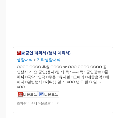
공연 계획서 (행사 계획서)
생활서식
기타생활서식
>
OOOO OOOO 후원 OOOO ☎ OOO OOOO OOOO 공
연행사 개 요 공연(행사)명 제 목 : 부제목 : 공연장르 □
클
래식
□국악 □연극 □무용 □뮤지컬 □오페라 □대중음악 □세
미나 □일반행사 □
기타
( ) 일 자 ○OO 년 O 월 O 일 ～
○OO
조회수: 1547 | 다운로드: 1350