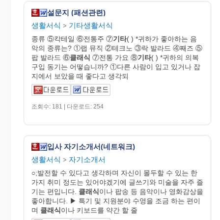
설문지 (패션관련)
생활서식
기타생활서식
>
종류 ⑤칵테일 ⑥전통주 ⑦
기타
( ) *귀하가 좋아하는 음
악의 종류는? ①랩 뮤직 ②테크노 ③락 발라드 ④째즈 ⑤
팝 발라드 ⑥
클래식
⑦전통 가요 ⑧
기타
( ) *귀하의 의복
구입 동기는 어떻습니까? ①다른 사람이 입고 있거나 잡
지에서 보았을 때 좋다고 생각되
조회수: 181 | 다운로드: 254
입사 자기소개서(네트워크)
생활서식
자기소개서
>
○;발전할 수 있다고 생각하며 자신이 몰두할 수 있는 한
가지 취미 정도는 있어야겠기에 글쓰기와 미술을 자주 즐
기는 편입니다.
클래식
이나 팝송 등 음악이나 영화감상을
좋아합니다. ▶ 특기 및 지원분야 수영을 조금 하는 편이
며
클래식
이나 키보드를 약간 할 줄