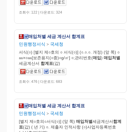
조회수: 122 | 다운로드: 324
매입처별 세금 계산서 합계표
민원행정서식
국세청
>
서식(○) [별지 제○호의 ○ 서식(○)] (○.○.○. 개정) (앞 쪽) ○
㎜×○㎜[보존용지(○종)○g/㎡] ○;관리번호(
매입
)
매입처별
세금계산서
합계표
(갑)
조회수: 476 | 다운로드: 683
매입처별 세금 계산서 합계표
민원행정서식
국세청
>
[별지 제○호의○서식(○)] (앞 쪽)
매입처별
세금계산서
합계
표
(갑) ( 년 기) ○. 제출자 인적사항 (○)사업자등록번호