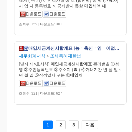
세서 ( 년 기) ○. 인적사항 상 호 (법인명) 성 명 (대표자)
사 업 자 등록번호 ○. 공제받지 못할
매입
세액 내
조회수: 159 | 다운로드: 301
매입세금계산서합계표 [농ㆍ축산ㆍ임ㆍ어업용 기자재 및 석유류에 대한 부가가치세 영세율 및 면세 적용 등에 관한 특례규정 시행규칙 서식7]
세무회계서식
조세특례제한법
>
[별지 제○호서식]
매입
세금계산서
합계표
관리번호 ①성
명 ②주민등록번호 ③주소지 (☎ ) ④거래기간 년 월 일～
년 월 일 ⑤작성일자 구분 ⑥
매입
처
조회수: 321 | 다운로드: 627
1
2
3
다음