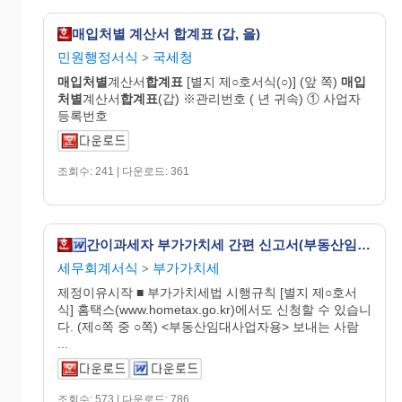
매입처별 계산서 합계표 (갑, 을)
민원행정서식
국세청
>
매입처별
계산서
합계표
[별지 제○호서식(○)] (앞 쪽)
매입
처별
계산서
합계표
(갑) ※관리번호 ( 년 귀속) ① 사업자
등록번호
조회수: 241 | 다운로드: 361
간이과세자 부가가치세 간편 신고서(부동산임대사업자용), 매입처별 세금계산서합계표 [부가가치세법 시행규칙 서식45]
세무회계서식
부가가치세
>
제정이유시작 ■ 부가가치세법 시행규칙 [별지 제○호서
식] 홈택스(www.hometax.go.kr)에서도 신청할 수 있습니
다. (제○쪽 중 ○쪽) <부동산임대사업자용> 보내는 사람
...
조회수: 573 | 다운로드: 786