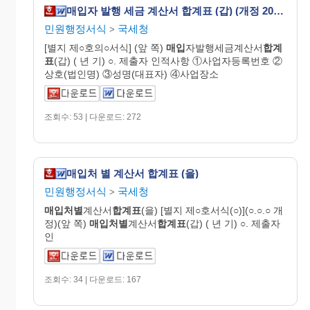
매입자 발행 세금 계산서 합계표 (갑) (개정 20070330)
민원행정서식
국세청
>
[별지 제○호의○서식] (앞 쪽)
매입
자발행세금계산서
합계
표
(갑) ( 년 기) ○. 제출자 인적사항 ①사업자등록번호 ②
상호(법인명) ③성명(대표자) ④사업장소
조회수: 53 | 다운로드: 272
매입처 별 계산서 합계표 (을)
민원행정서식
국세청
>
매입처별
계산서
합계표
(을) [별지 제○호서식(○)](○.○.○ 개
정)(앞 쪽)
매입처별
계산서
합계표
(갑) ( 년 기) ○. 제출자
인
조회수: 34 | 다운로드: 167