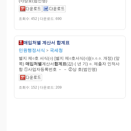
(○)상호(법인명)
조회수: 452 | 다운로드: 690
매입처별 계산서 합계표
민원행정서식
국세청
>
별지 제○호 서식(○) [별지 제○호서식(○)](○.○.○. 개정) (앞
쪽)
매입처별
계산서
합계표
(갑) ( 년 기) ○. 제출자 인적사
항 ①사업자등록번호 － － ②상 호(법인명)
조회수: 152 | 다운로드: 209