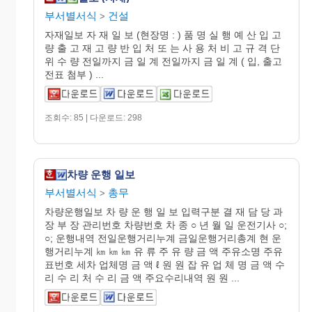
부서별서식
건설
>
자재일보 자 재 일 보 (현장명 : ) 품 명 실 행 예 산 입 고
량 출 고 재 고 량 반 입 처 또 는 사 용 처 비 고 규 격 단
위 수 량 전일까지 금 일 계 전일까지 금 일 계 ( 입, 출고
전표 첨부 ) ...
조회수: 85 | 다운로드: 298
차량 운행 일보
부서별서식
총무
>
차량운행일보 차 량 운 행 일 보 입력구분 결 재 담 당 과
장 부 장 관리번호 차량번호 차 종 ○ 년 월 일 운전기사 ○;
○; 운행내역 전일운행거리누계 금일운행거리총계 현 운
행거리누계 ㎞ ㎞ ㎞ 유 류 주 유 량 금 액 주유소명 주유
표번호 세차 업체명 금 액 ℓ 원 원 잡 유 업 체 명 금 액 수
리 수 리 처 수 리 금 액 주요수리내역 원 원 ...