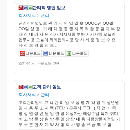
관리직 영업 일보
회사서식
관리
>
관리직영업일보 관 리 직 영 업 일 보 OOOO년 OO월
OO일 성 명 : 거 래 처 명 동 행 자 목 적 활 동 결 과 부 장
과 장 대 리 사 원 상사 지시사항 부하 지시사항 오늘의
업무내용 오늘의 회의협의내용 당 사 제 품 정 보 수 요
자 정 보 경 합 정 보 ...
조회수: 57 | 다운로드: 284
고객 관리 일보
회사서식
관리
>
고객관리일보 고 객 관 리 일 보 성 명 계 약 경 위 생년월
일 내 용 주 소 자 택 (TEL: ) 근무지 (TEL: ) 직 업 가 족
명 성 별 생 년 월 일 연 령 예상자산 예상수입 특기·취미
비 고 방 문 상 황 방 문 일 상 담 내 용 다음방문예정일 가
부 구 분 현 재 계 약 사 항 회 사 명 종 류 금 액 보 험...